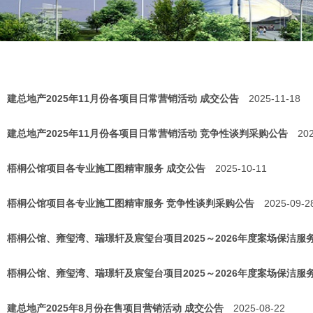
建总地产2025年11月份各项目日常营销活动 成交公告
2025-11-18
建总地产2025年11月份各项目日常营销活动 竞争性谈判采购公告
20
梧桐公馆项目各专业施工图精审服务 成交公告
2025-10-11
梧桐公馆项目各专业施工图精审服务 竞争性谈判采购公告
2025-09-2
梧桐公馆、雍玺湾、瑞璟轩及宸玺台项目2025～2026年度案场保洁服
梧桐公馆、雍玺湾、瑞璟轩及宸玺台项目2025～2026年度案场保洁服
建总地产2025年8月份在售项目营销活动 成交公告
2025-08-22