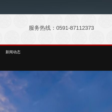
服务热线：0591-87112373
新闻动态