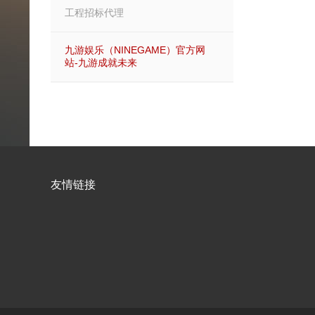
工程招标代理
九游娱乐（NINEGAME）官方网
站-九游成就未来
友情链接