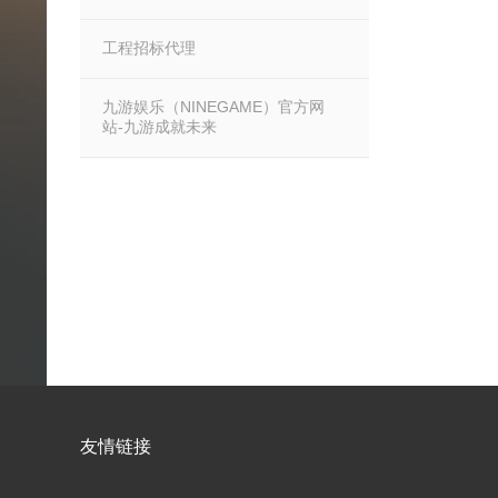
工程招标代理
九游娱乐（NINEGAME）官方网
站-九游成就未来
友情链接