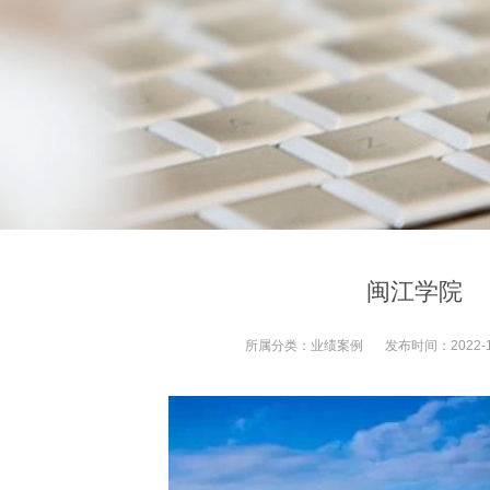
闽江学院
所属分类：
业绩案例
发布时间：
2022-