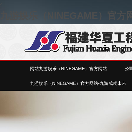
z
九游娱乐（NINEGAME）官方
网站九游娱乐（NINEGAME）官方网站
公
九游娱乐（NINEGAME）官方网站-九游成就未来