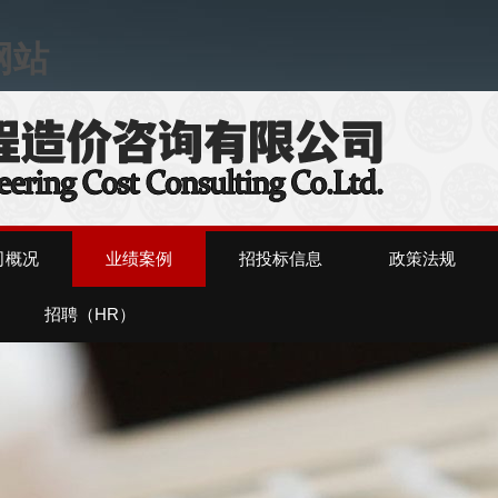
网站
司概况
业绩案例
招投标信息
政策法规
招聘（HR）