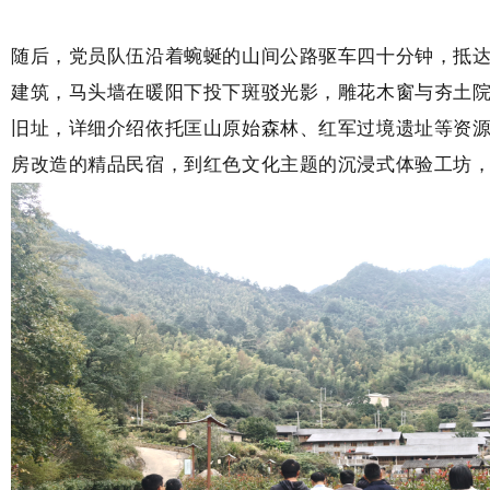
随后，党员队伍沿着蜿蜒的山间公路驱车四十分钟，抵
建筑，马头墙在暖阳下投下斑驳光影，雕花木窗与夯土
旧址，详细介绍依托匡山原始森林、红军过境遗址等资
房改造的精品民宿，到红色文化主题的沉浸式体验工坊