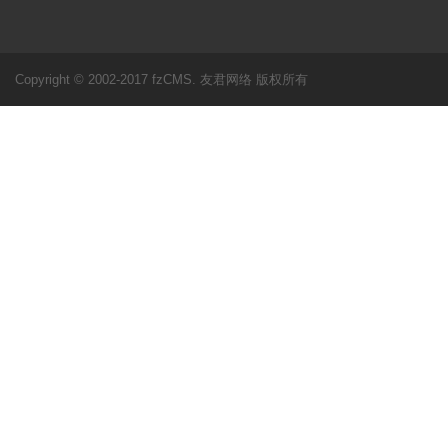
Copyright © 2002-2017 fzCMS. 友君网络 版权所有