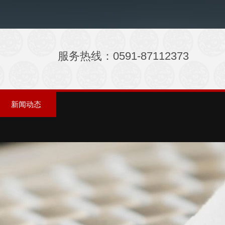
服务热线：0591-87112373
新闻动态