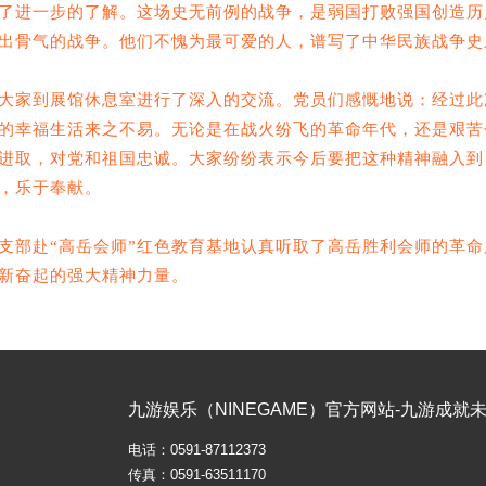
了进一步的了解。这场史无前例的战争，是弱国打败强国创造历
出骨气的战争。他们不愧为最可爱的人，谱写了中华民族战争史
大家到展馆休息室进行了深入的交流。
党员们感慨地说：
经过此
的幸福生活来之不易。
无论是在战火纷飞的革命年代，还是艰苦
进取，对党和祖国忠诚。
大家纷纷表示今后要把这种精神融入到
，乐于奉献。
支部赴“高岳会师”红色教育基地认真听取了高岳胜利会师的革
新奋起的强大精神力量。
九游娱乐（NINEGAME）官方网站-九游成就
电话：0591-87112373
传真：0591-63511170