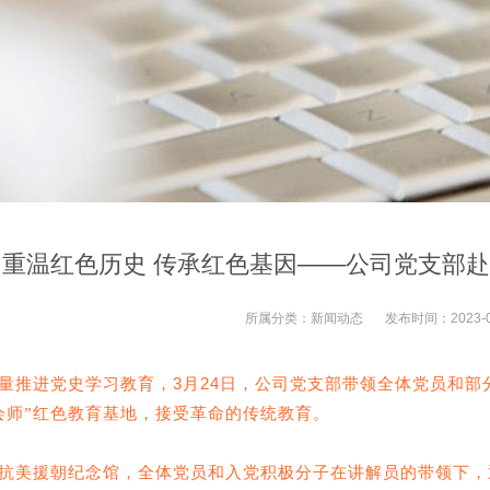
重温红色历史 传承红色基因——公司党支部
所属分类：
新闻动态
发布时间：
2023-
3
24
量推进党史学习教育，
月
日，公司党支部带领全体党员和部
会师”红色教育基地，
接受革命的传统教育。
抗美援朝纪念馆，全体党员和入党积极分子在讲解员的带领下，