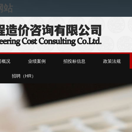
网站
司概况
业绩案例
招投标信息
政策法规
招聘（HR）